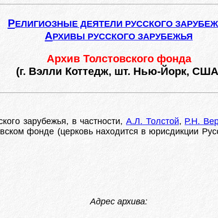
Р
ЕЛИГИОЗНЫЕ ДЕЯТЕЛИ РУССКОГО ЗАРУБЕ
А
РХИВЫ РУССКОГО ЗАРУБЕЖЬЯ
Архив Толстовского фонда
(г. Вэлли Коттедж, шт. Нью-Йорк, США
кого зарубежья, в частности,
А.Л. Толстой
,
Р.Н. Ве
овском фонде (церковь находится в юрисдикции Рус
Адрес архива: