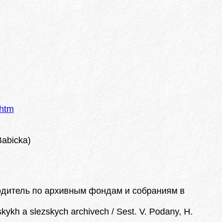
.htm
Babicka)
водитель по архивным фондам и собраниям в
kh a slezskych archivech / Sest. V. Podany, H.