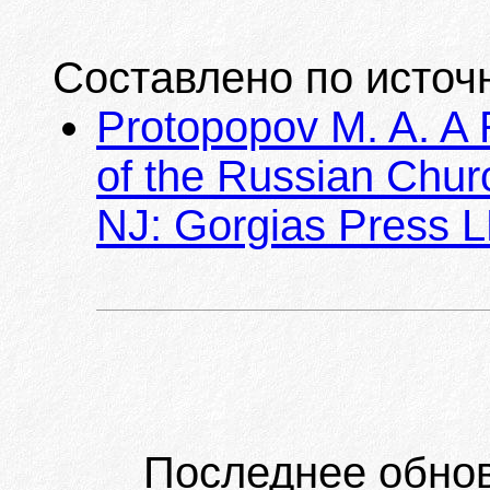
Составлено по источ
Protopopov M. A. A 
of the Russian Churc
NJ: Gorgias Press LL
Последнее обно