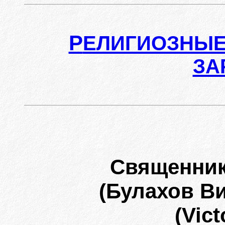
Р
ЕЛИГИОЗНЫЕ
ЗА
Священник
(Булахов В
(Vic