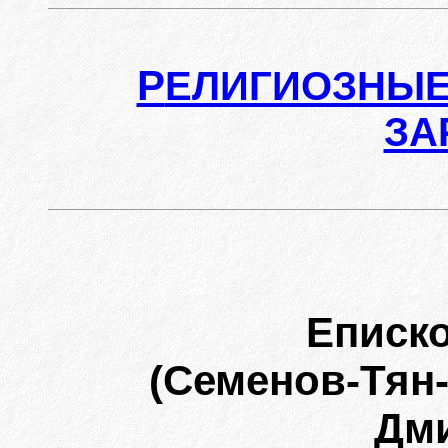
Р
ЕЛИГИОЗНЫЕ
ЗА
Еписк
(Семенов-Тян
Дми