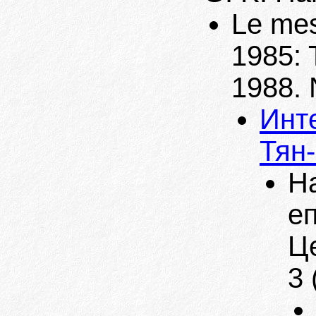
Le mes
1985: 
1988. 
Инт
Тян
Н
еп
Ц
3 