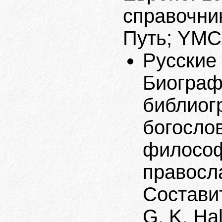
справочник
Путь; YMCA
Русские
Биограф
библиог
богосло
философ
правосла
Составит
G. K. Hal