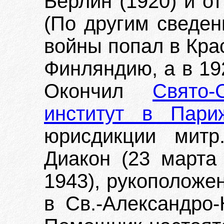
Берлин (1920) и о
(По другим сведен
войны попал в Кра
Финляндию, а в 19
Окончил
Свято-
институт в Пари
юрисдикции митр.
Диакон (23 марта
1943), рукоположе
в Св.-Александро