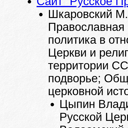
Сайт "Русское П
Шкаровский М.
Православная 
политика в от
Церкви и рели
территории СС
подворье; Общ
церковной исто
Цыпин Влади
Русской Церк