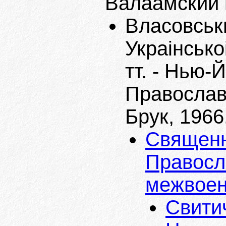
Валаамский 
Власовськи
Украiнсько
тт. - Нью-
Православ
Брук, 1966
Священн
Правосл
межвоенн
Свити