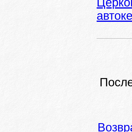
Церко
авток
После
Возвр