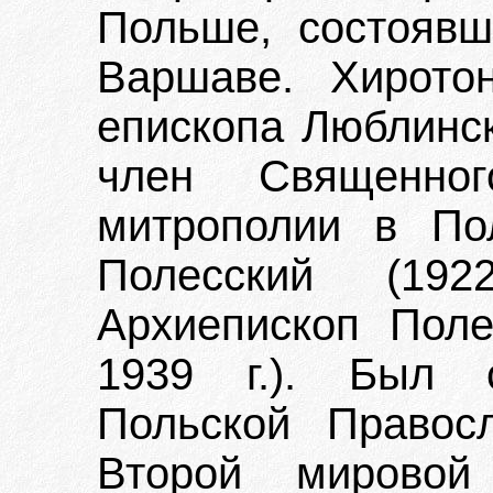
Польше, состоявш
Варшаве. Хирото
епископа Люблинск
член Священног
митрополии в По
Полесский (1922
Архиепископ Поле
1939 г.). Был с
Польской Правос
Второй мирово