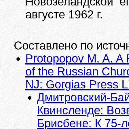
Новозеландской е
августе 1962 г.
Составлено по источ
Protopopov M. A. A 
of the Russian Churc
NJ: Gorgias Press LL
Дмитровский-Байк
Квинсленде: Воз
Брисбене: К 75-