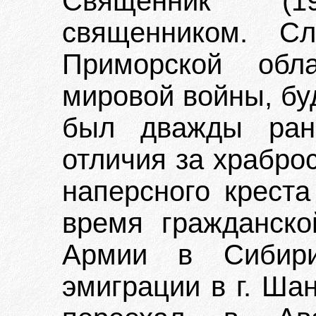
Священник (
священником. С
Приморской обл
мировой войны, бу
был дважды ран
отличия за храбро
наперсного креста
время гражданск
Армии в Сибири
эмиграции в г. Шан