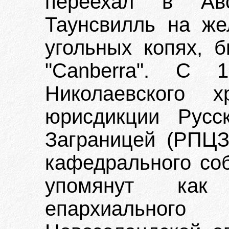
переехал в Ав
Таунсвилль на же
угольных копях, 
"Canberra". С 1
Николаевского
юрисдикции Русс
Заграницей (РПЦЗ
кафедрального соб
упомянут как 
епархиального