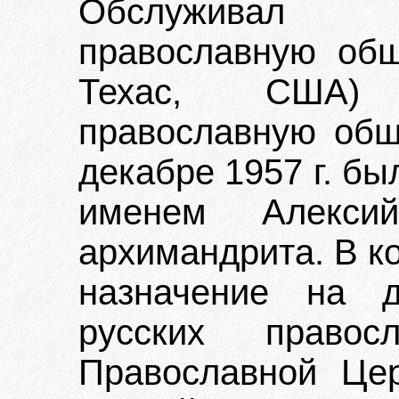
Обслуживал т
православную общ
Техас, США) 
православную общ
декабре 1957 г. б
именем Алекс
архимандрита. В ко
назначение на д
русских право
Православной Це