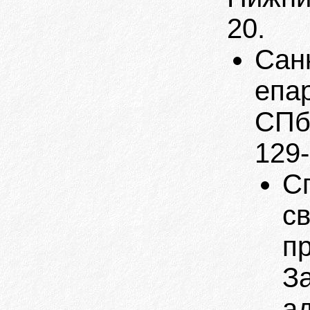
20.
Сан
епа
СПб.
129-
С
с
п
З
ад