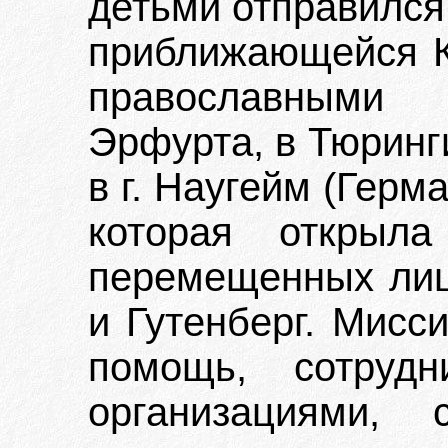
детьми отправился
приближающейся К
православными
Эрфурта, в Тюринги
в г. Наугейм (Гер
которая открыл
перемещенных лиц 
и Гутенберг. Мисс
помощь, сотруд
организациями, 