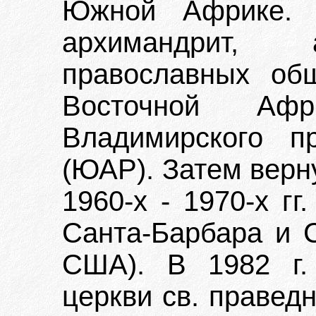
Южной Африке. 
архимандрит, 
православных об
Восточной Афр
Владимирского п
(ЮАР). Затем верн
1960-х - 1970-х гг
Санта-Барбара и С
США). В 1982 г.
церкви св. правед