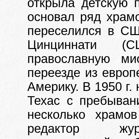
открыла детскую 
основал ряд храмо
переселился в США
Цинциннати (С
православную ми
переезде из европ
Америку. В 1950 г.
Техас с пребыван
несколько храмо
редактор жур