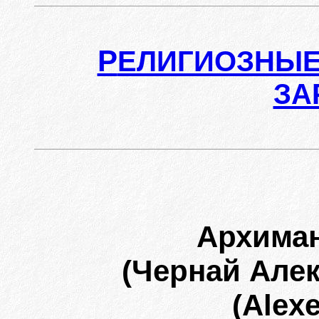
Р
ЕЛИГИОЗНЫЕ
ЗА
Архима
(Чернай Але
(Alex