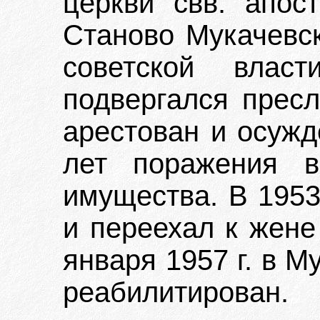
церкви свв. апос
Станово Мукачевск
советской влас
подвергался пресл
арестован и осужд
лет поражения в
имущества. В 1953
и переехал к жене
января 1957 г. в М
реабилитирован.