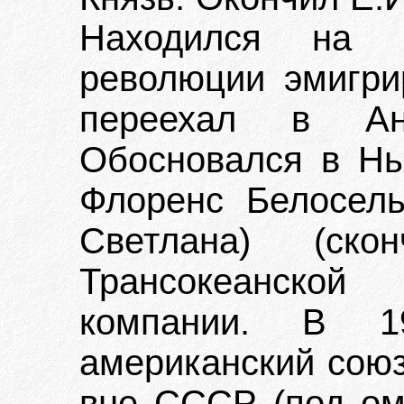
Находился на 
революции эмигри
переехал в А
Обосновался в Н
Флоренс Белосель
Светлана) (ск
Трансокеанской
компании. В 1
американский сою
вне СССР (под ом