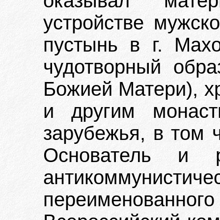
оказывал мате
устройстве мужск
пустынь в г. Мах
чудотворный обра
Божией Матери), х
и другим монаст
зарубежья, в том 
Основатель и ру
антикоммуни
переименованн