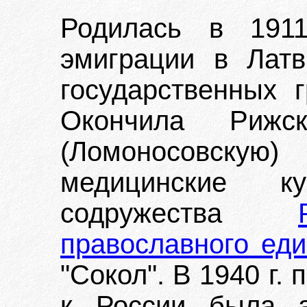
Родилась в 191
эмиграции в Лат
государственных 
Окончила Рижс
(Ломоносовск
медицинские к
содружества
православного ед
"Сокол". В 1940 г.
к России была а