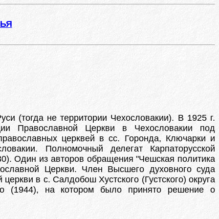
ЖЬЯ
си (тогда не территории Чехословакии). В 1925 г.
ции Православной Церкви в Чехословакии под
 православных церквей в сс. Горонда, Ключарки и
ловакии. Полномочный делегат Карпаторусской
0). Один из авторов обращения "Чешская политика
ославной Церкви. Член Высшего духовного суда
 церкви в с. Салдобош Хустского (Густского) округа
во (1944), на котором было принято решение о