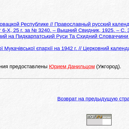
овацкой Республике // Православный русский кален
6-Х, 25 г. за № 3240. – Вышний Свидник, 1925. – С. 
ий на Пидкарпатський Руси Та Схидний Словаччини 
укачівської єпархії на 1942 г. // Церковний календа
ния предоставлены
Юрием Данильцом
(Ужгород).
Возврат на предыдущую стр