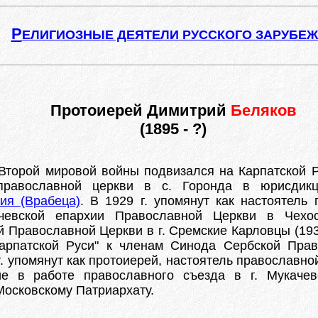
Р
ЕЛИГИОЗНЫЕ ДЕЯТЕЛИ РУССКОГО ЗАРУБЕ
Протоиерей Димитрий
Беляков
(1895 - ?)
 Второй мировой войны подвизался на Карпатской Ру
 православной церкви в с. Горонда в юрисдик
ия (Врабеца)
. В 1929 г. упомянут как настоятель
ачевской епархии Православной Церкви в Чехос
 Православной Церкви в г. Сремские Карловцы (193
арпатской Руси" к членам Синода Сербской Прав
 упомянут как протоиерей, настоятель православной
ие в работе православного съезда в г. Мукаче
Московскому Патриархату.