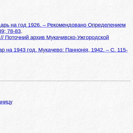
дарь на год 1926. – Рекомендовано Определением
39; 78-83
.
// Поточний архив Мукачивско-Ужгородской
р на 1943 год. Мукачево: Паннонія, 1942. – С. 115-
аницу