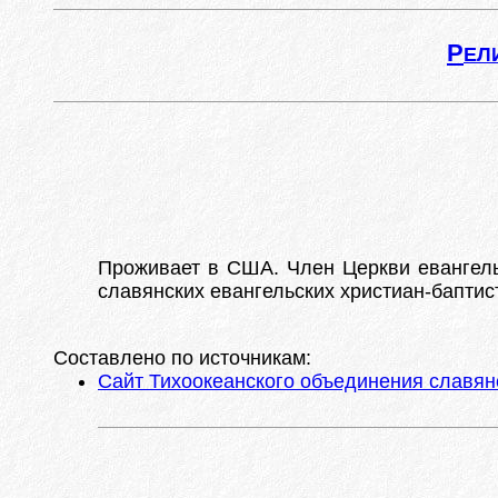
Р
ЕЛ
Проживает в США. Член Церкви евангель
славянских евангельских христиан-баптист
Составлено по источникам:
Сайт Тихоокеанского объединения славянс