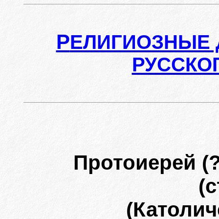
Р
ЕЛИГИОЗНЫЕ 
РУССКО
Протоиерей (
(
(Католич