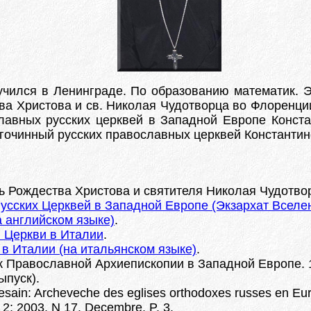
 учился в Ленинграде. По образованию математик.
ва Христова и св. Николая Чудотворца во Флоренции (
авных русских церквей в Западной Европе Констан
агочинный русских православных церквей Константин
 Рождества Христова и святителя Николая Чудотворц
сских Церквей в Западной Европе (Экзархат Вселен
а английском языке)
.
 Церкви в Италии
.
в Италии (на итальянском языке)
.
 Православной Архиепископии в Западной Европе. 198
ыпуск).
sain: Archeveche des eglises orthodoxes russes en Eur
. 2; 2003. N 17. Decembre. P. 3.