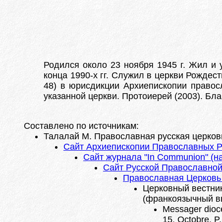
Родился около 23 ноября 1945 г. Жил и
конца 1990-х гг. Служил в церкви Рождест
48) в юрисдикции Архиепископии правосл
указанной церкви. Протоиерей (2003). Бл
Составлено по источникам:
Талалай М. Православная русская церковь
Сайт Архиепископии Православных Ру
Сайт журнала "In Communion" (н
Сайт Русской Православной
Православная Церковь 
Церковный вестник
(франкоязычный в
Messager dioce
15. Octobre. P