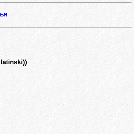
ЖЬЯ
atinski))