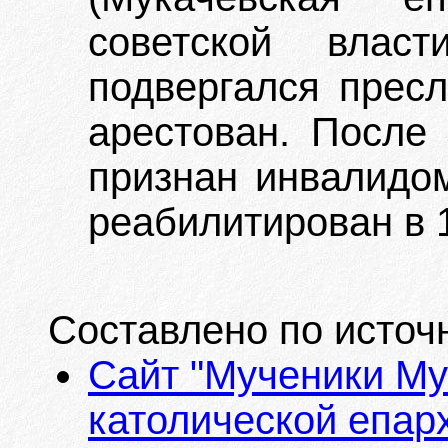
советской влас
подвергался пресл
арестован. После
признан инвалидо
реабилитирован в 1
Составлено по источ
Сайт "Мученики Му
католической епарх