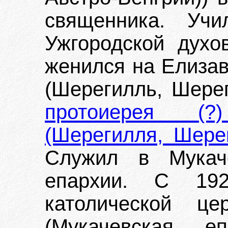
священника. Учи
Ужгородской духо
женился на Елиза
(Шерегилль, Шерег
протоиерея (?
(Шерегилля, Шере
Служил в Мукаче
епархии. С 192
католической це
(Мукачевская е