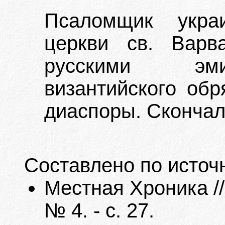
Псаломщик украи
церкви св. Вар
русскими эми
византийского обр
диаспоры. Скончалс
Составлено по источ
Местная Хроника //
№ 4. - с. 27.