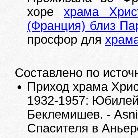
хоре
храма Хрис
(Франция) близ Па
просфор для
храм
Составлено по источ
Приход храма Хрис
1932-1957: Юбилейн
Беклемишев. - Asni
Спасителя в Аньере,