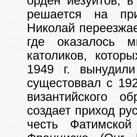
орден иезуитов, в
решается на при
Николай переезжае
где оказалось м
католиков, котор
1949 г. вынудил
сущестоввал с 192
византийского о
создает приход ру
честь Фатимско