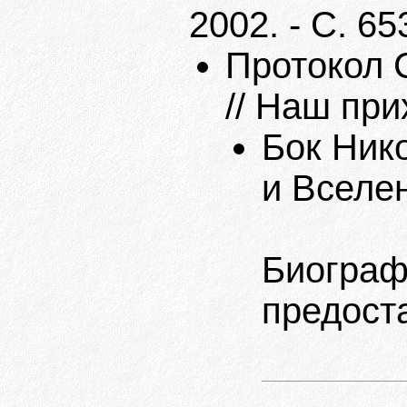
2002. - С. 65
Протокол С
// Наш прих
Бок Нико
и Вселен
Биограф
предост