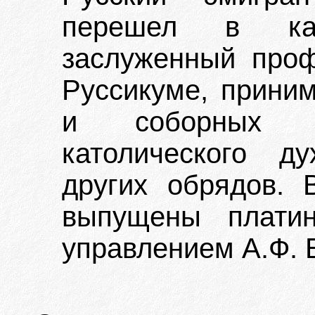
перешел в като
заслуженный проф
Руссикуме, приним
и соборных бо
католического д
других обрядов.
выпущены плати
управлением А.Ф. 