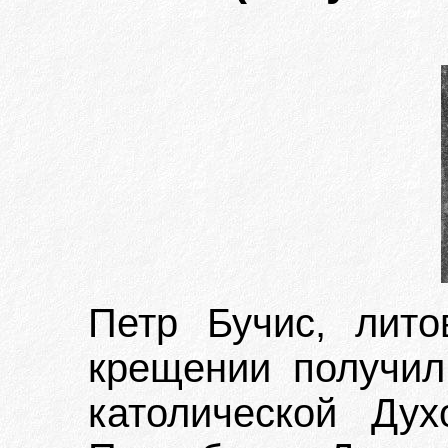
Петр Бучис, лито
крещении получил
католической Ду