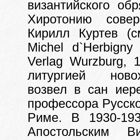
византийского об
Хиротонию совер
Кирилл Куртев (см
Michel d`Herbigny
Verlag Wurzburg, 
литургией ново
возвел в сан иер
профессора Русско
Риме. В 1930-193
Апостольским В