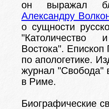
он выражал бл
Александру Волко
о сущности русско
"Католичество
Востока". Епископ 
по апологетике. Из
журнал "Свобода" в
в Риме.
Биографические с