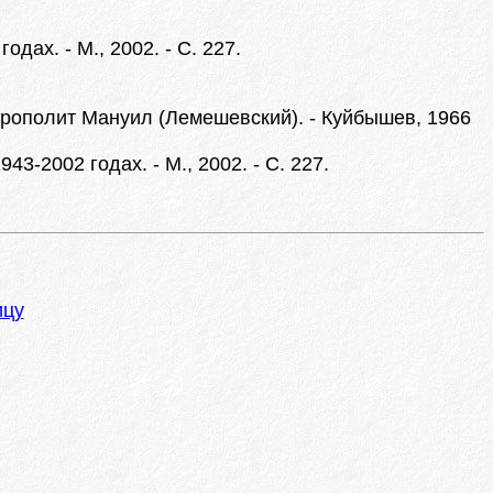
ах. - М., 2002. - С. 227.
трополит Мануил (Лемешевский). - Куйбышев, 1966
-2002 годах. - М., 2002. - С. 227.
ицу