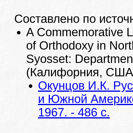
Составлено по источ
A Commemorative Lis
of Orthodoxy in Nort
Syosset: Department
(Калифорния, США)
Окунцов И.К. Ру
и Южной Америке
1967. - 486 с.