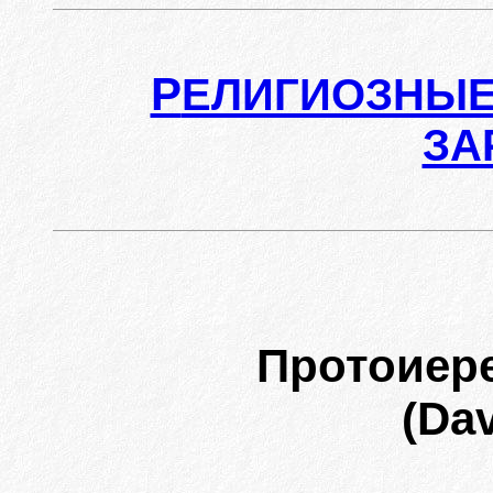
Р
ЕЛИГИОЗНЫЕ
ЗА
Протоиер
(Dav