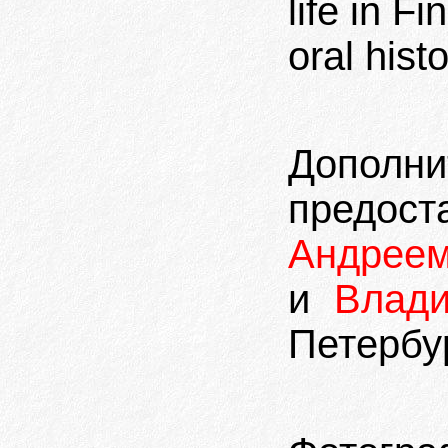
life in F
oral hist
Допол
пред
Андрее
и
Влад
Петербур