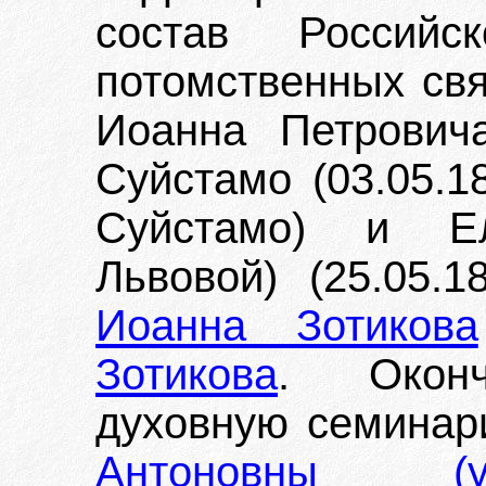
состав Россий
потомственных св
Иоанна Петрович
Суйстамо (03.05.1
Суйстамо) и Е
Львовой) (25.05.
Иоанна Зотикова
Зотикова
. Оконч
духовную семинар
Антоновны (у