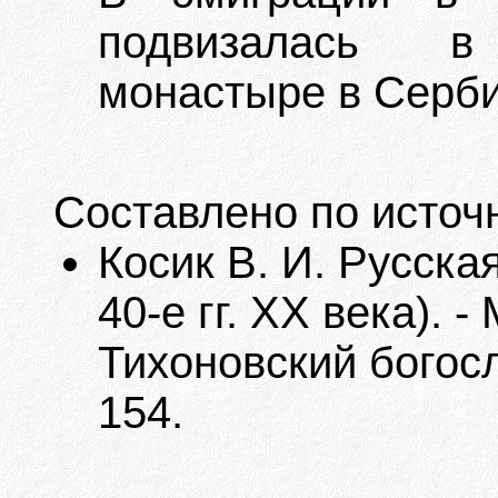
подвизалась в
монастыре в Серби
Составлено по источ
Косик В. И. Русска
40-е гг. XX века). 
Тихоновский богосл
154.