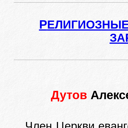
Р
ЕЛИГИОЗНЫЕ
ЗА
Дутов
Алекс
Член Церкви еванг