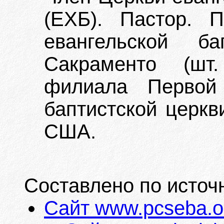
(ЕХБ). Пастор. 
евангельской б
Сакраменто (ш
филиала Первой 
баптистской церкв
США.
Составлено по источ
Сайт www.pcseba.o