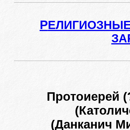
Р
ЕЛИГИОЗНЫЕ
ЗА
Протоиерей (
(Католич
(Данканич М