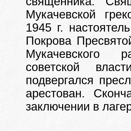
священника. Свя
Мукачевской грек
1945 г. настоятел
Покрова Пресвято
Мукачевского 
советской влас
подвергался пресл
арестован. Сконч
заключении в лагер