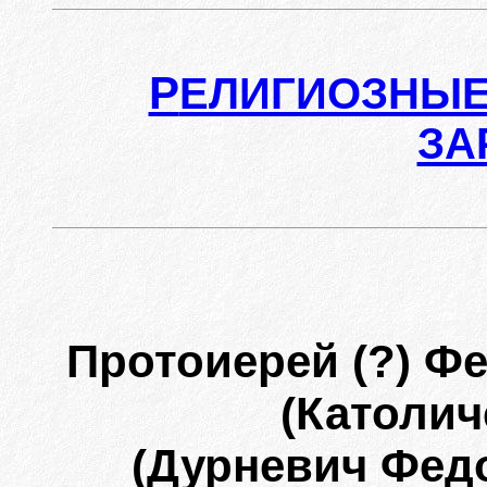
Р
ЕЛИГИОЗНЫЕ
ЗА
Протоиерей (?) Ф
(Католич
(Дурневич Фед