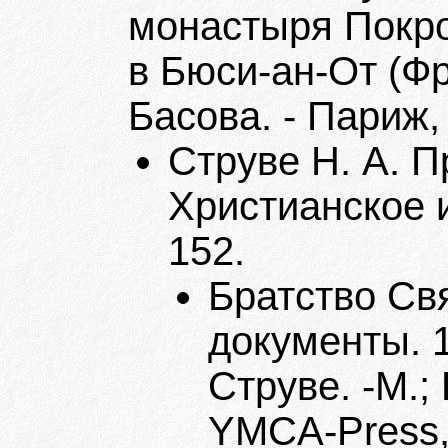
монастыря Покр
в Бюси-ан-От (Фр
Басова. - Париж, 
Струве Н. А. П
Христианское и
152.
Братство Св
документы. 1
Струве. -М.;
YMCA-Press, 