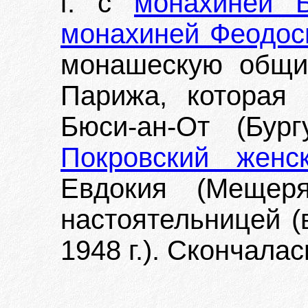
г. с
монахиней Б
монахиней Феодос
монашескую общи
Парижа, которая 
Бюси-ан-От (Бур
Покровский женс
Евдокия (Мещеря
настоятельницей (
1948 г.). Скончала