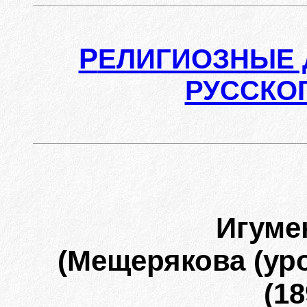
Р
ЕЛИГИОЗНЫЕ 
РУССКО
Игуме
(Мещерякова (уро
(18