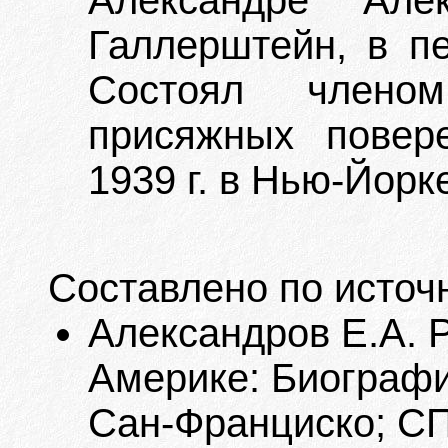
Александре Але
Галлерштейн, в пе
Состоял члено
присяжных повер
1939 г. в Нью-Йорк
Составлено по источ
Александров Е.А. 
Америке: Биографи
Сан-Франциско; СПб