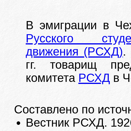
В эмиграции в Че
Русского студе
движения (РСХД)
.
гг. товарищ пре
комитета
РСХД
в Ч
Составлено по источ
Вестник РСХД. 1926