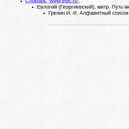
Словарь "www.edic.ru"
.
Евлогий (Георгиевский), митр. Путь м
Грезин И. И. Алфавитный список