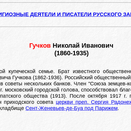
ИГИОЗНЫЕ ДЕЯТЕЛИ И ПИСАТЕЛИ РУССКОГО З
Гучков
Николай Иванович
(1860-1935)
ой купеческой семье. Брат известного обществен
ича Гучкова (1862-1936). Российский общественный
в советы нескольких банков. Член "Союза земцев-к
 гг. московский городской голова, способствовал бла
рпатского общества (1913). После октября 1917 г.
ен приходского совета
церкви преп. Сергия Радоне
а кладбище
Сент-Женевьев-де-Буа под Парижем
.