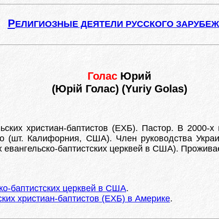
Р
ЕЛИГИОЗНЫЕ ДЕЯТЕЛИ РУССКОГО ЗАРУБЕ
Голас
Юрий
(Юрій Голас) (Yuriy Golas)
ких христиан-баптистов (ЕХБ). Пастор. В 2000-х г
то (шт. Калифорния, США). Член руководства Украи
 евангельско-баптистских церквей в США). Проживае
ко-баптистских церквей в США
.
ских христиан-баптистов (ЕХБ) в Америке
.