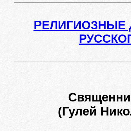
Р
ЕЛИГИОЗНЫЕ 
РУССКО
Священни
(Гулей Ник