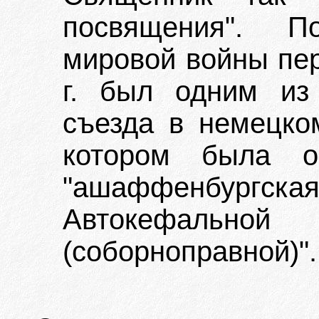
посвящения". П
мировой войны пер
г. был одним из 
съезда в немецко
котором была о
"ашаффенбургс
Автокефальной
(соборноправной)".