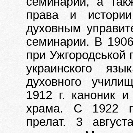
семинарии, а так
права и истории
духовным управит
семинарии. В 1906
при Ужгородськой 
украинского язы
духовного учили
1912 г. каноник и
храма. С 1922 г
прелат. 3 август