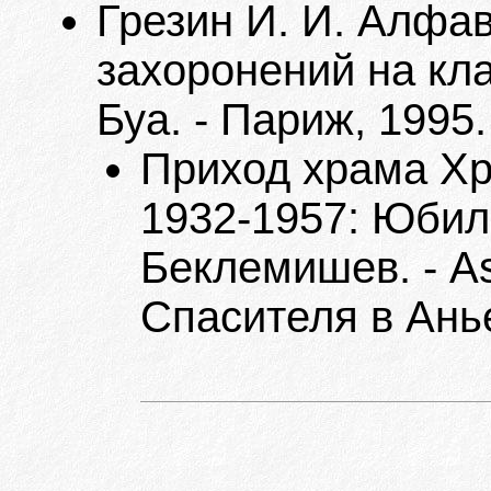
Грезин И. И. Алфа
захоронений на кл
Буа. - Париж, 1995.
Приход храма Хр
1932-1957: Юбиле
Беклемишев. - As
Спасителя в Анье