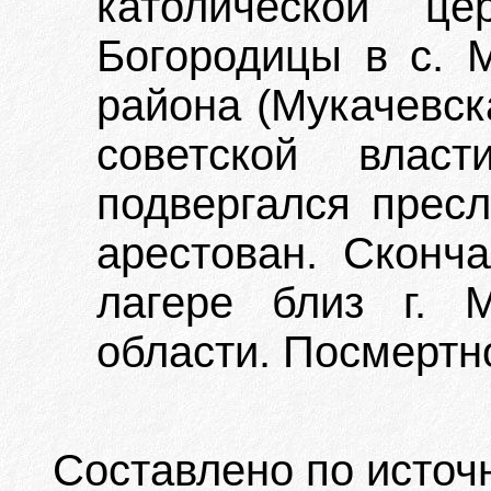
католической це
Богородицы в с. 
района (Мукачевск
советской влас
подвергался пресл
арестован. Сконча
лагере близ г. 
области. Посмертно
Составлено по источ