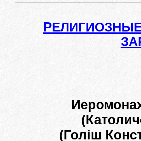
Р
ЕЛИГИОЗНЫЕ
ЗА
Иеромона
(Католич
(Голіш Конс