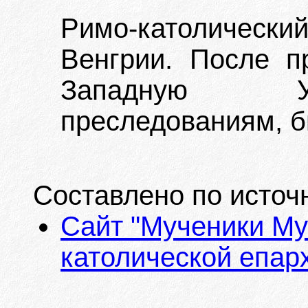
Римо-католическ
Венгрии. После п
Западную Ук
преследованиям, б
Составлено по источ
Сайт "Мученики Му
католической епарх