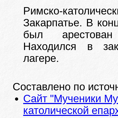
Римско-католичес
Закарпатье. В конц
был арестован
Находился в зак
лагере.
Составлено по источ
Сайт "Мученики Му
католической епарх