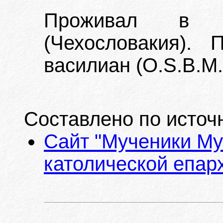
Проживал в 
(Чехословакия).
василиан (O.S.B.M.
Составлено по источ
Сайт "Мученики Му
католической епарх