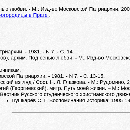
ью любви. - М.: Изд-во Московской Патриархии, 2000.
Богородицы в Праге
.
архии. - 1981. - N 7. - С. 14.
ов), архим. Под сенью любви. - М.: Изд-во Московск
очникам:
ской Патриархии. - 1981. - N 7. - С. 13-15.
сский взгляд / Сост. Н. Л. Глазкова. - М.: Рудомино, 2
гий (Георгиевский), митр. Путь моей жизни. – М.: Мо
Вестник Русского студенческого христианского движен
Пушкарёв С. Г. Воспоминания историка: 1905-1945