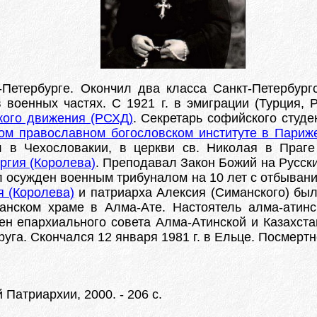
-Петербурге. Окончил два класса Санкт-Петербург
военных частях. С 1921 г. в эмиграции (Турция, 
ского движения (РСХД)
. Секретарь софийского студе
ом православном богословском институте в Париж
л в Чехословакии, в церкви св. Николая в Праге 
ргия (Королева)
. Преподавал Закон Божий на Русски
л осужден военным трибуналом на 10 лет с отбывани
я (Королева)
и патриарха Алексия (Симанского) был
занском храме в Алма-Ате. Настоятель алма-атинс
ен епархиального совета Алма-Атинской и Казахстан
руга. Скончался 12 января 1981 г. в Ельце. Посмертн
 Патриархии, 2000. - 206 с.