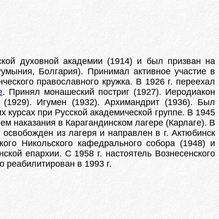
ской духовной академии (1914) и был призван на
Румыния, Болгария). Принимал активное участие в
нческого православного кружка. В 1926 г. переехал
е
. Принял монашеский постриг (1927). Иеродиакон
(1929). Игумен (1932). Архимандрит (1936). Был
х курсах при Русской академической группе. В 1945
ем наказания в Карагандинском лагере (Карлаге). В
 освобожден из лагеря и направлен в г. Актюбинск
кого Никольского кафедрального собора (1948) и
ской епархии. С 1958 г. настоятель Вознесенского
о реабилитирован в 1993 г.