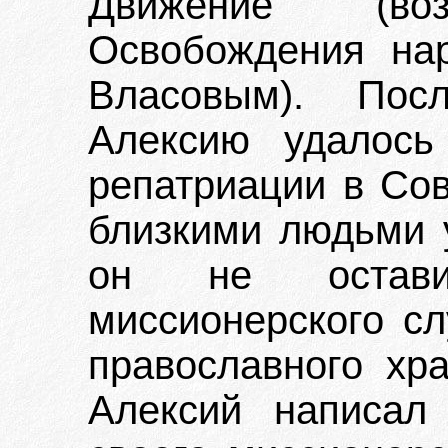
Движение (воз
Освобождения на
Власовым). Пос
Алексию удалось
репатриации в Сов
близкими людьми 
он не остави
миссионерского с
православного хра
Алексий написал