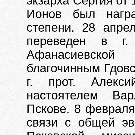
экзарха Сергия от 1
Ионов был нагр
степени. 28 апре
переведен в г.
Афанасиевско
благочинным Гдовск
г. прот. Алекс
настоятелем Вар
Пскове. 8 февраля
связи с общей эв