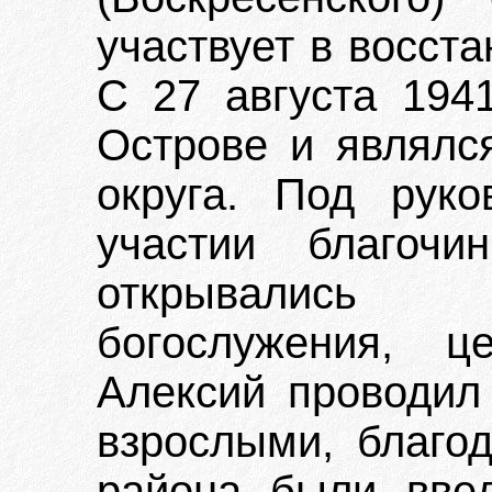
участвует в восст
С 27 августа 1941
Острове и являлс
округа. Под рук
участии благочи
открывались 
богослужения, ц
Алексий проводил 
взрослыми, благо
района были вве