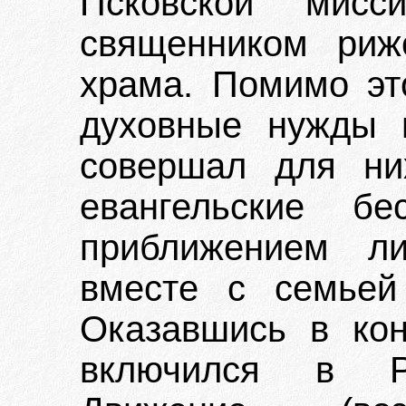
Псковской мис
священником рижс
храма. Помимо эт
духовные нужды 
совершал для ни
евангельские б
приближением л
вместе с семьей
Оказавшись в ко
включился в Ру