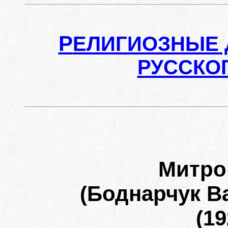
Р
ЕЛИГИОЗНЫЕ 
РУССКО
Митро
(Боднарчук В
(19