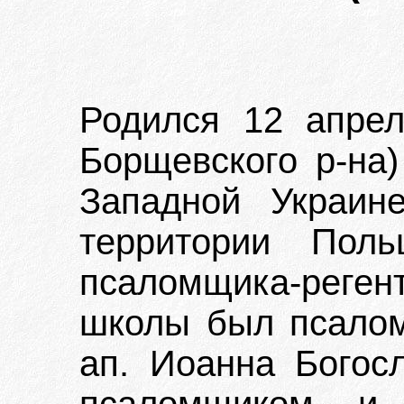
Родился 12 апрел
Борщевского р-на)
Западной Украин
территории Поль
псаломщика-реген
школы был псалом
ап. Иоанна Богос