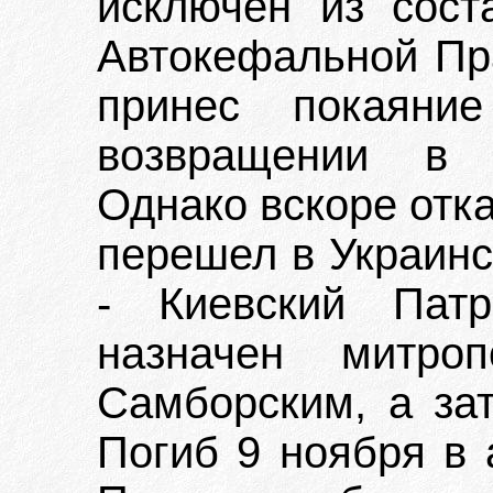
исключен из сост
Автокефальной Пр
принес покаян
возвращении в 
Однако вскоре отк
перешел в Украин
- Киевский Пат
назначен митро
Самборским, а за
Погиб 9 ноября в 