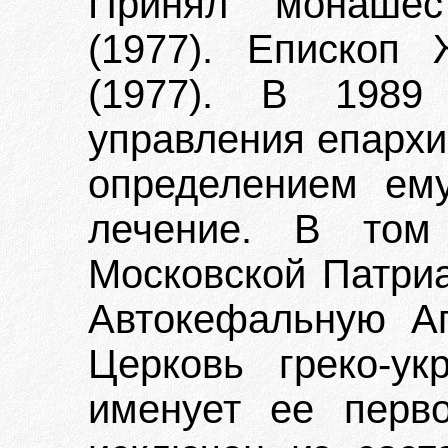
Принял монашест
(1977). Епископ
(1977). В 1989
управления епархи
определением ем
лечение. В том
Московской Патриа
Автокефальную А
Церковь греко-ук
именует ее перв