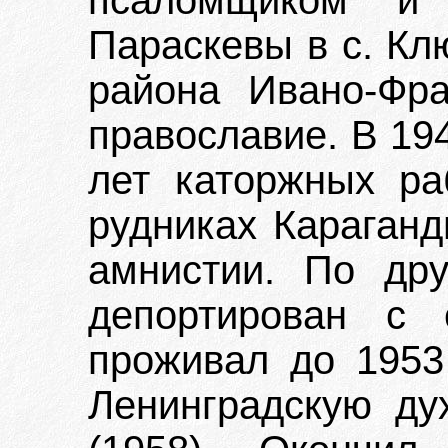
псаломщиком и
Параскевы в с. Кл
района Ивано-Фра
православие. В 194
лет каторжных ра
рудниках Караганд
амнистии. По дру
депортирован с 
проживал до 1953 
Ленинградскую ду