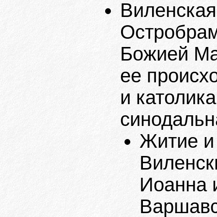
Виленская
Остробрам
Божией Ма
ее происх
и католик
синодальн
Житие и
Виленск
Иоанна 
Варшавс