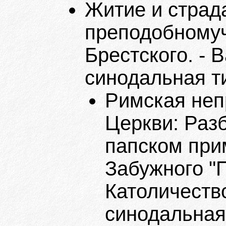
Житие и страд
преподобномуч
Брестского. -
синодальная т
Римская неп
Церкви: Разб
папском прим
Забужного "
Католичеств
синодальная