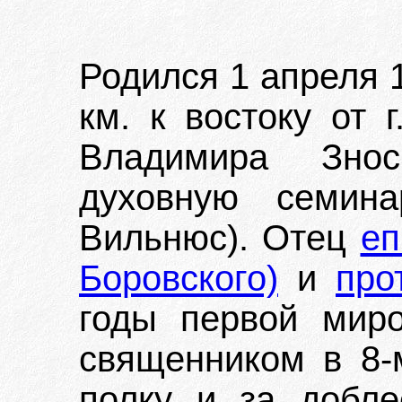
Родился 1 апреля 1
км. к востоку от 
Владимира Знос
духовную семин
Вильнюс). Отец
еп
Боровского)
и
про
годы первой мир
священником в 8-
полку и за добл