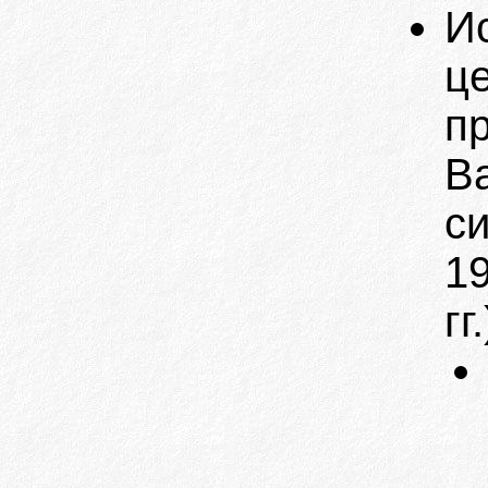
И
ц
пр
В
с
19
гг.