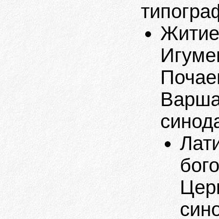
типогра
Житие
Игуме
Почаев
Варша
синод
Лат
бог
Цер
син