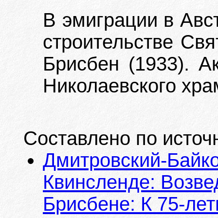
В эмиграции в Авс
строительстве Свя
Брисбен (1933). А
Николаевского хра
Составлено по источ
Дмитровский-Байков
Квинсленде: Возве
Брисбене: К 75-ле