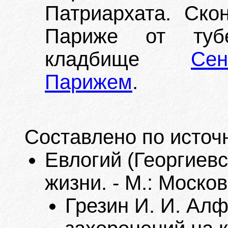
Патриархата. Ско
Париже от тубе
кладбище
Се
Парижем
.
Составлено по источ
Евлогий (Георгиевс
жизни. - М.: Моско
Грезин И. И. Ал