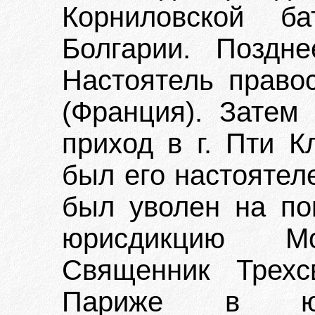
Корниловской б
Болгарии. Поздн
Настоятель правос
(Франция). Затем
приход в г. Пти К
был его настоятел
был уволен на по
юрисдикцию Мос
Священник Трехс
Париже в юри