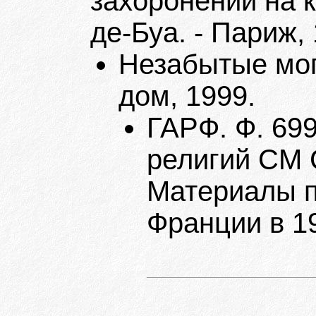
захоронений на 
де-Буа. - Париж, 
Незабытые моги
дом, 1999.
ГАРФ. Ф. 69
религий СМ С
Материалы п
Франции в 194