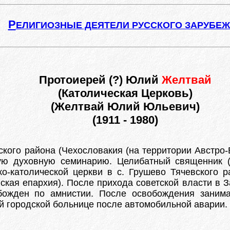
Р
ЕЛИГИОЗНЫЕ ДЕЯТЕЛИ РУССКОГО ЗАРУБЕ
Протоиерей (?) Юлий
Желтвай
(Католическая Церковь)
(Желтвай Юлий Юльевич)
(1911 - 1980)
рского района (Чехословакия (на территории Австро-
кую духовную семинарию. Целибатный священник (
еко-католической церкви в с. Грушево Тячевского р
ская епархия). После прихода советской власти в 
обожден по амнистии. После освобождения заним
ой городской больнице после автомобильной аварии.