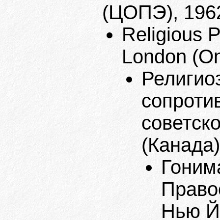
(ЦОПЭ), 1962
Religious P
London (On
Религио
сопроти
советско
(Канада)
Гоним
Право
Нью Й