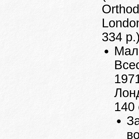
Orthod
London
334 p.
Мал
Все
1971
Лонд
140 
З
в