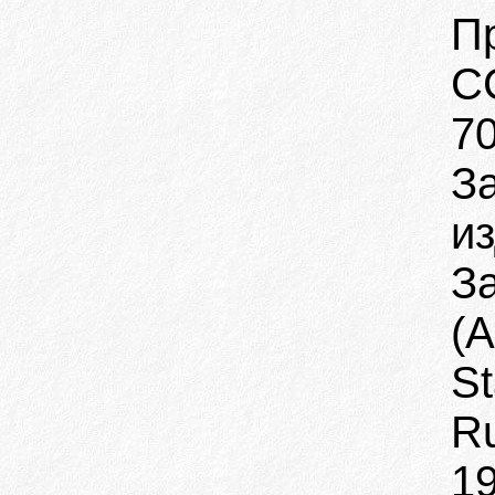
П
С
70
За
из
За
(А
St
Ru
19