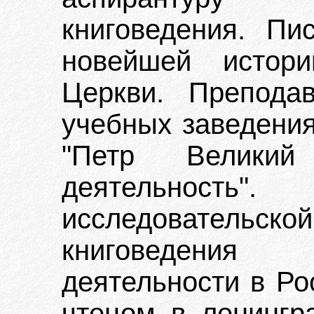
книговедения. Пис
новейшей истори
Церкви. Препода
учебных заведения
"Петр Великий
деятельность"
исследовательс
книговедения 
деятельности в Ро
чтецом в ленингр