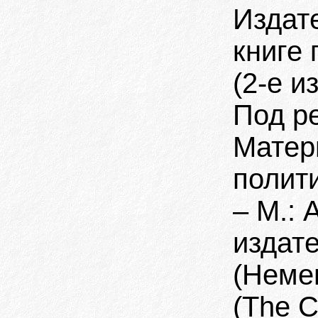
Издате
книге
(2-е и
Под ре
Матер
полити
– М.: 
издате
(Немец
(The C