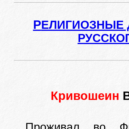
Р
ЕЛИГИОЗНЫЕ 
РУССКО
Кривошеин
Проживал во Фр